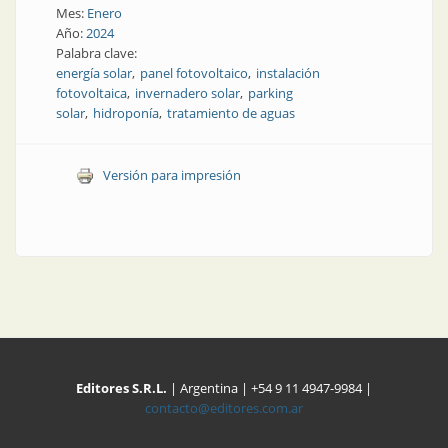
Mes:
Enero
Año:
2024
Palabra clave:
energía solar
panel fotovoltaico
instalación
fotovoltaica
invernadero solar
parking
solar
hidroponía
tratamiento de aguas
Versión para impresión
Editores S.R.L.
| Argentina | +54 9 11 4947-9984 |
contacto@editores.com.ar