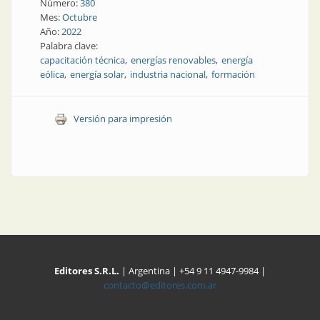
Número:
380
Mes:
Octubre
Año:
2022
Palabra clave:
capacitación técnica
energías renovables
energía
eólica
energía solar
industria nacional
formación
Versión para impresión
Editores S.R.L.
| Argentina | +54 9 11 4947-9984 |
contacto@editores.com.ar