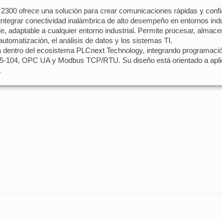
300 ofrece una solución para crear comunicaciones rápidas y confia
ntegrar conectividad inalámbrica de alto desempeño en entornos indu
 adaptable a cualquier entorno industrial. Permite procesar, almacen
a automatización, el análisis de datos y los sistemas TI.
dentro del ecosistema PLCnext Technology, integrando programación 
5-104, OPC UA y Modbus TCP/RTU. Su diseño está orientado a aplic
.