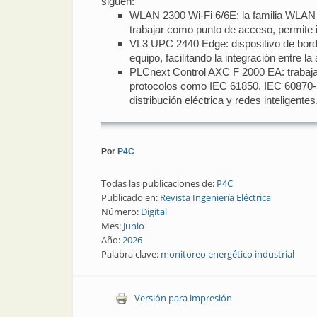
siguen:
WLAN 2300 Wi-Fi 6/6E: la familia WLAN 2
trabajar como punto de acceso, permite i
VL3 UPC 2440 Edge: dispositivo de borde,
equipo, facilitando la integración entre l
PLCnext Control AXC F 2000 EA: trabaja 
protocolos como IEC 61850, IEC 60870-
distribución eléctrica y redes inteligentes
Por
P4C
Todas las publicaciones de:
P4C
Publicado en:
Revista Ingeniería Eléctrica
Número:
Digital
Mes:
Junio
Año:
2026
Palabra clave:
monitoreo energético industrial
Versión para impresión