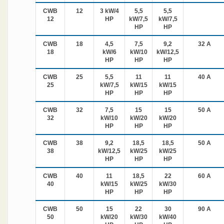
CWB
12
3 kW/4
5,5
5,5
12
HP
kW/7,5
kW/7,5
HP
HP
CWB
18
4,5
7,5
9,2
32 A
18
kW/6
kW/10
kW/12,5
HP
HP
HP
CWB
25
5,5
11
11
40 A
25
kW/7,5
kW/15
kW/15
HP
HP
HP
CWB
32
7,5
15
15
50 A
32
kW/10
kW/20
kW/20
HP
HP
HP
CWB
38
9,2
18,5
18,5
50 A
38
kW/12,5
kW/25
kW/25
HP
HP
HP
CWB
40
11
18,5
22
60 A
40
kW/15
kW/25
kW/30
HP
HP
HP
CWB
50
15
22
30
90 A
50
kW/20
kW/30
kW/40