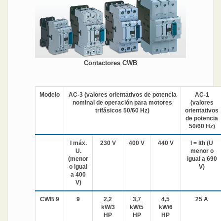
Contactores CWB
Modelo
AC-3 (valores orientativos de potencia
AC-1
nominal de operación para motores
(valores
trifásicos 50/60 Hz)
orientativos
de potencia
50/60 Hz)
I máx.
230 V
400 V
440 V
I = Ith (U
U.
menor o
(menor
igual a 690
o igual
V)
a 400
V)
CWB 9
9
2,2
3,7
4,5
25 A
kW/3
kW/5
kW/6
HP
HP
HP