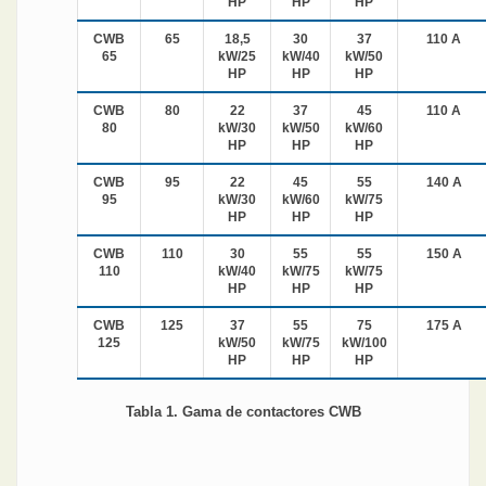
HP
HP
HP
CWB
65
18,5
30
37
110 A
65
kW/25
kW/40
kW/50
HP
HP
HP
CWB
80
22
37
45
110 A
80
kW/30
kW/50
kW/60
HP
HP
HP
CWB
95
22
45
55
140 A
95
kW/30
kW/60
kW/75
HP
HP
HP
CWB
110
30
55
55
150 A
110
kW/40
kW/75
kW/75
HP
HP
HP
CWB
125
37
55
75
175 A
125
kW/50
kW/75
kW/100
HP
HP
HP
Tabla 1. Gama de contactores CWB