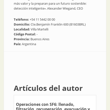
más valor y la preparan para un futuro sostenible:
detección inteligente». Alexander Wiegand, CEO
Teléfono:
+54 11 5442 00 00
Domicilio:
Cte.Benjamín Franklin 600 (B1603BRL)
Localidad:
Villa Martelli
Código Postal:
-
Provincia:
Buenos Aires
País:
Argentina
Artículos del autor
Operaciones con SF6: llenado,
filtración, recuperación, evacuación y