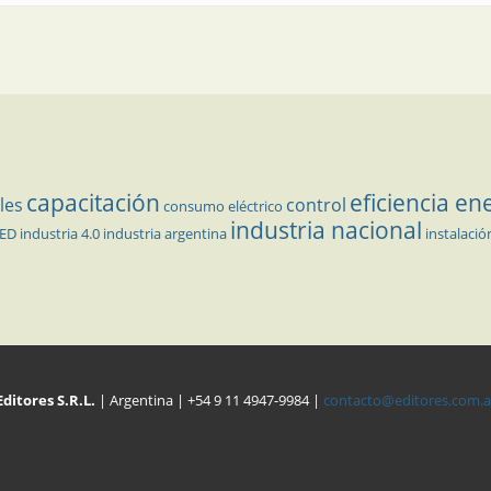
capacitación
eficiencia en
les
control
consumo eléctrico
industria nacional
LED
industria 4.0
industria argentina
instalació
Editores S.R.L.
| Argentina | +54 9 11 4947-9984 |
contacto@editores.com.a