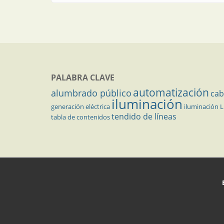
PALABRA CLAVE
automatización
alumbrado público
cab
iluminación
generación eléctrica
iluminación 
tendido de líneas
tabla de contenidos