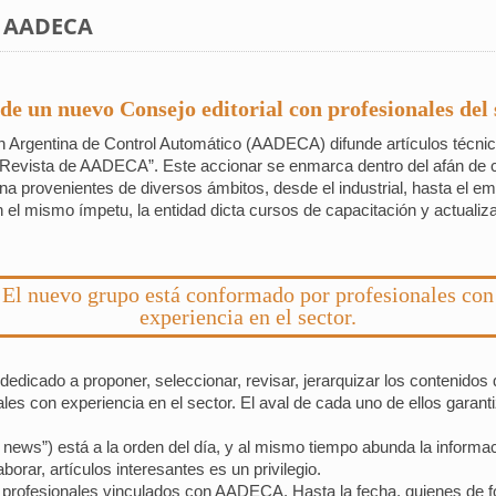
n AADECA
un nuevo Consejo editorial con profesionales del s
 Argentina de Control Automático (AADECA) difunde artículos técnic
“La Revista de AADECA”. Este accionar se enmarca dentro del afán de 
ina provenientes de diversos ámbitos, desde el industrial, hasta el 
on el mismo ímpetu, la entidad dicta cursos de capacitación y actualiz
El nuevo grupo está conformado por profesionales con
experiencia en el sector.
edicado a proponer, seleccionar, revisar, jerarquizar los contenidos 
es con experiencia en el sector. El aval de cada uno de ellos garant
ke news”) está a la orden del día, y al mismo tiempo abunda la informa
aborar, artículos interesantes es un privilegio.
 profesionales vinculados con AADECA. Hasta la fecha, quienes de fo