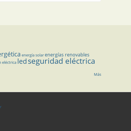
ergética
energías renovables
energía solar
seguridad eléctrica
led
n eléctrica
Más
r