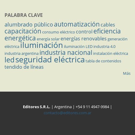
PALABRA CLAVE
automatización
alumbrado público
cables
capacitación
eficiencia
control
consumo eléctrico
energética
energías renovables
energía solar
generación
iluminación
eléctrica
iluminación LED
industria 4.0
industria nacional
industria argentina
instalación eléctrica
seguridad eléctrica
led
tabla de contenidos
tendido de líneas
Más
Editores S.R.L.
| Argentina | +54 9 11 4947-9984 |
contacto@editores.com.ar