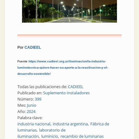
Por
CADIEEL
Fuente
https://www.cadieel.org.ar/iluminacion/la-industria-
luminotecnica-quiere-hacer-su-aporte-a-la-reactivacion-y-el-
desarrollo-sostenible/
Todas las publicaciones de:
CADIEEL
Publicado en:
Suplemento Instaladores
Número:
399
Mes:
Junio
Año:
2024
Palabra clave:
industria nacional
industria argentina
Fábrica de
luminarias
laboratorio de
iluminación
lumínicio
recambio de luminarias