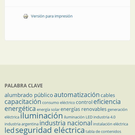
Versión para impresión
PALABRA CLAVE
automatización
alumbrado público
cables
capacitación
eficiencia
control
consumo eléctrico
energética
energías renovables
energía solar
generación
iluminación
eléctrica
iluminación LED
industria 4.0
industria nacional
industria argentina
instalación eléctrica
seguridad eléctrica
led
tabla de contenidos