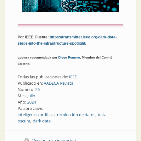
Por IEEE. Fuente:
https://transmitter.ieee.org/dark-data-
steps-into-the-infrastructure-spotlight/
Lectura recomendada por
Diego Romero
, Miembro del Comité
Editorial
Todas las publicaciones de:
IEEE
Publicado en:
AADECA Revista
Número:
26
Mes:
Julio
Año:
2024
Palabra clave:
inteligencia artificial
recolección de datos
data
oscura
dark data
Versión para impresión