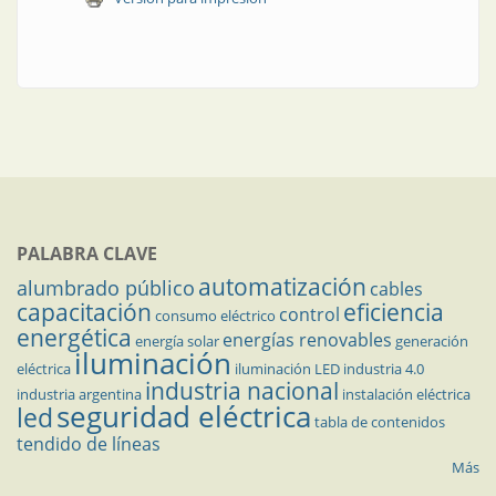
PALABRA CLAVE
automatización
alumbrado público
cables
capacitación
eficiencia
control
consumo eléctrico
energética
energías renovables
energía solar
generación
iluminación
eléctrica
iluminación LED
industria 4.0
industria nacional
industria argentina
instalación eléctrica
seguridad eléctrica
led
tabla de contenidos
tendido de líneas
Más