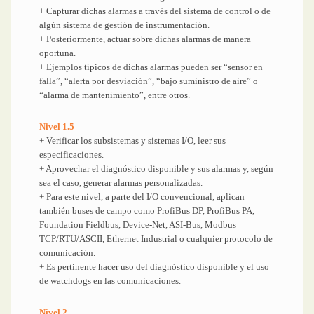
+ Capturar dichas alarmas a través del sistema de control o de
algún sistema de gestión de instrumentación.
+ Posteriormente, actuar sobre dichas alarmas de manera
oportuna.
+ Ejemplos típicos de dichas alarmas pueden ser “sensor en
falla”, “alerta por desviación”, “bajo suministro de aire” o
“alarma de mantenimiento”, entre otros.
Nivel 1.5
+ Verificar los subsistemas y sistemas I/O, leer sus
especificaciones.
+ Aprovechar el diagnóstico disponible y sus alarmas y, según
sea el caso, generar alarmas personalizadas.
+ Para este nivel, a parte del I/O convencional, aplican
también buses de campo como ProfiBus DP, ProfiBus PA,
Foundation Fieldbus, Device-Net, ASI-Bus, Modbus
TCP/RTU/ASCII, Ethernet Industrial o cualquier protocolo de
comunicación.
+ Es pertinente hacer uso del diagnóstico disponible y el uso
de watchdogs en las comunicaciones.
Nivel 2