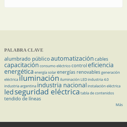
PALABRA CLAVE
automatización
alumbrado público
cables
capacitación
eficiencia
control
consumo eléctrico
energética
energías renovables
energía solar
generación
iluminación
eléctrica
iluminación LED
industria 4.0
industria nacional
industria argentina
instalación eléctrica
seguridad eléctrica
led
tabla de contenidos
tendido de líneas
Más