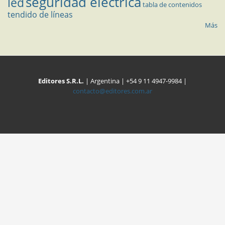
seguridad eléctrica
led
tabla de contenidos
tendido de líneas
Más
Editores S.R.L.
| Argentina | +54 9 11 4947-9984 |
contacto@editores.com.ar