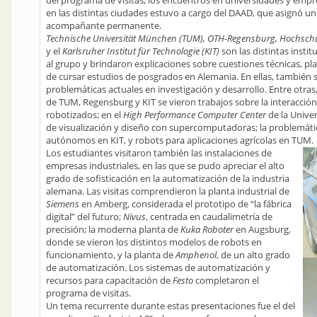
del programa de visitas, los encuentros en universidades y empre
en las distintas ciudades estuvo a cargo del DAAD, que asignó u
acompañante permanente.
Technische Universität München (TUM), OTH-Regensburg, Hochschul
y el
Karlsruher Institut für Technologie (KIT)
son las distintas inst
al grupo y brindaron explicaciones sobre cuestiones técnicas, p
de cursar estudios de posgrados en Alemania. En ellas, también
problemáticas actuales en investigación y desarrollo. Entre otras
de TUM, Regensburg y KIT se vieron trabajos sobre la interacció
robotizados; en el
High Performance Computer Center
de la Univer
de visualización y diseño con supercomputadoras; la problemáti
autónomos en KIT, y robots para aplicaciones agrícolas en TUM.
Los estudiantes visitaron también las instalaciones de
empresas industriales, en las que se pudo apreciar el alto
grado de sofisticación en la automatización de la industria
alemana. Las visitas comprendieron la planta industrial de
Siemens
en Amberg, considerada el prototipo de “la fábrica
digital” del futuro;
Nivus
, centrada en caudalimetría de
precisión; la moderna planta de
Kuka Roboter
en Augsburg,
donde se vieron los distintos modelos de robots en
funcionamiento, y la planta de
Amphenol
, de un alto grado
de automatización. Los sistemas de automatización y
recursos para capacitación de
Festo
completaron el
programa de visitas.
Un tema recurrente durante estas presentaciones fue el del