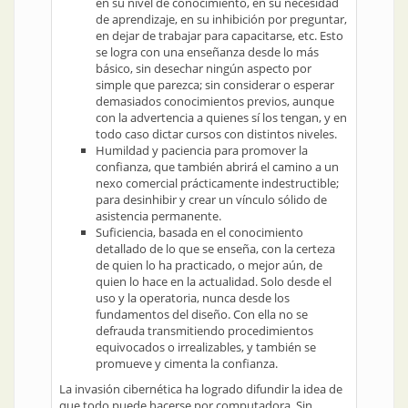
en su nivel de conocimiento, en su necesidad
de aprendizaje, en su inhibición por preguntar,
en dejar de trabajar para capacitarse, etc. Esto
se logra con una enseñanza desde lo más
básico, sin desechar ningún aspecto por
simple que parezca; sin considerar o esperar
demasiados conocimientos previos, aunque
con la advertencia a quienes sí los tengan, y en
todo caso dictar cursos con distintos niveles.
Humildad y paciencia para promover la
confianza, que también abrirá el camino a un
nexo comercial prácticamente indestructible;
para desinhibir y crear un vínculo sólido de
asistencia permanente.
Suficiencia, basada en el conocimiento
detallado de lo que se enseña, con la certeza
de quien lo ha practicado, o mejor aún, de
quien lo hace en la actualidad. Solo desde el
uso y la operatoria, nunca desde los
fundamentos del diseño. Con ella no se
defrauda transmitiendo procedimientos
equivocados o irrealizables, y también se
promueve y cimenta la confianza.
La invasión cibernética ha logrado difundir la idea de
que todo puede hacerse por computadora. Sin