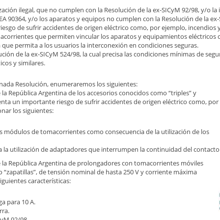
zación ilegal, que no cumplen con la Resolución de la ex-SICyM 92/98, y/o la 
EA 90364, y/o los aparatos y equipos no cumplen con la Resolución de la e
sgo de sufrir accidentes de origen eléctrico como, por ejemplo, incendios y
macorrientes que permiten vincular los aparatos y equipamientos eléctricos 
ia que permita a los usuarios la interconexión en condiciones seguras.
olución de la ex-SICyM 524/98, la cual precisa las condiciones mínimas de seg
cos y similares.
ionada Resolución, enumeraremos los siguientes:
de la República Argentina de los accesorios conocidos como “triples” y
enta un importante riesgo de sufrir accidentes de origen eléctrico como, por
ar los siguientes:
s módulos de tomacorrientes como consecuencia de la utilización de los
 la utilización de adaptadores que interrumpen la continuidad del contacto 
 de la República Argentina de prolongadores con tomacorrientes móviles
“zapatillas”, de tensión nominal de hasta 250 V y corriente máxima
iguientes características:
ga para 10 A.
rra.
ICyM 92/98