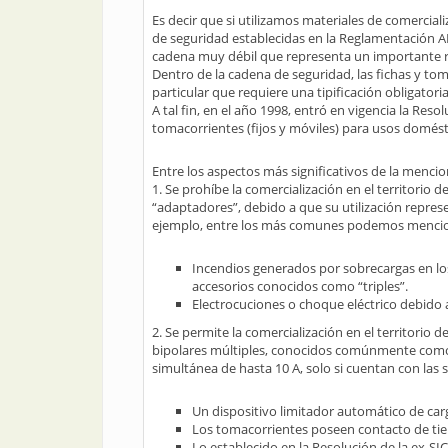
Es decir que si utilizamos materiales de comerciali
de seguridad establecidas en la Reglamentación A
cadena muy débil que representa un importante rie
Dentro de la cadena de seguridad, las fichas y to
particular que requiere una tipificación obligator
A tal fin, en el año 1998, entró en vigencia la Res
tomacorrientes (fijos y móviles) para usos domésti
Entre los aspectos más significativos de la menc
1. Se prohíbe la comercialización en el territorio 
“adaptadores”, debido a que su utilización repres
ejemplo, entre los más comunes podemos mencion
Incendios generados por sobrecargas en lo
accesorios conocidos como “triples”.
Electrocuciones o choque eléctrico debido a
2. Se permite la comercialización en el territorio
bipolares múltiples, conocidos comúnmente como 
simultánea de hasta 10 A, solo si cuentan con las s
Un dispositivo limitador automático de car
Los tomacorrientes poseen contacto de tie
Lo establecido en la Resolución de la ex-S