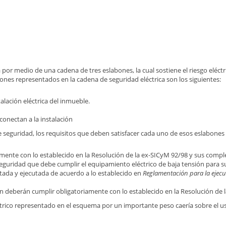
 por medio de una cadena de tres eslabones, la cual sostiene el riesgo eléc
abones representados en la cadena de seguridad eléctrica son los siguientes:
talación eléctrica del inmueble.
conectan a la instalación
 seguridad, los requisitos que deben satisfacer cada uno de esos eslabones 
mente con lo establecido en la Resolución de la ex-SICyM 92/98 y sus comple
e seguridad que debe cumplir el equipamiento eléctrico de baja tensión para s
ctada y ejecutada de acuerdo a lo establecido en
Reglamentación para la ejecu
n deberán cumplir obligatoriamente con lo establecido en la Resolución de
éctrico representado en el esquema por un importante peso caería sobre el u