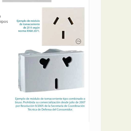
n
uipos