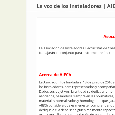
La voz de los instaladores | AI
Asoci
La Asociación de Instaladores Electricistas de C
trabajarán en conjunto para instrumentar los cursos
Acerca de AIECh
La Asociación fue fundada el 13 de junio de 2016 
los instaladores, para representarlos y acompañarl
Dados sus objetivos, la entidad se dedica a foment
asociados, basándose siempre en las normativas, s
materiales normalizados y homologados que garant
AIECh considera que es menester comprender que l
dedique a ella debe ser alguien realmente capacit
Asimismo, alienta la contratación de personal capa