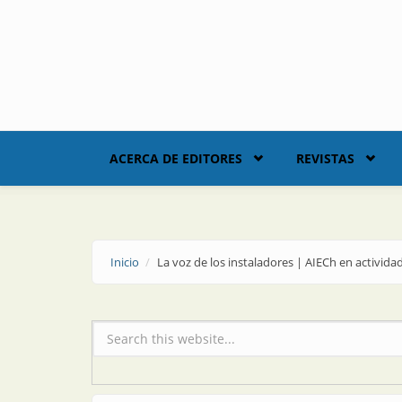
Skip to main content
ACERCA DE EDITORES
REVISTAS
Inicio
La voz de los instaladores | AIECh en activida
Formulario de búsqueda