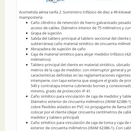
Acometida aérea tarifa 2. Suministro trifásico de diez a 49 kilowatt
mampostería
Caño cilíndrico de retención de hierro galvanizado pesad
acceso de cables. Diámetro interior de 75 milímetros y cu
Grapa de sujeción
Salida del tablero principal al tablero seccional del cliente 
subterránea) caño material sintético de cincuenta milíme
Abrazadera de sujeción de caño
Caja de material sintético para alojar medidor trifásico (4
milímetros)
Tablero principal del cliente en material sintético, ubicad
metros de la caja de medidor, con interruptor general y p
características definidas en las reglamentaciones vigentes.
intemperie, con tapa externa que asegure el grado de pr
549 y contratapa interna cubriendo bornes y conexionado
mínimo, grado de protección IP 41.
Caño sintético para vinculación de caja de medidor y table
Diámetro exterior de cincuenta milímetros (IRAM 62386-1)
cobre flexibles aislados en PVC no propagante de llama (
colocar por el cliente (dejar cincuenta centímetros de cab
medidor y tablero principal)
Caño sintético para vinculación de caja de toma y caja d
exterior de cincuenta milímetros (IRAM 62386-1). Con cab