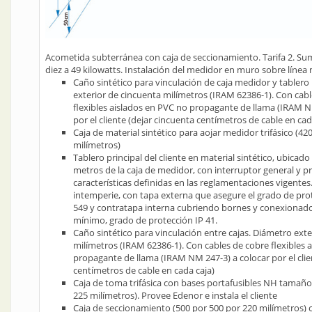
Acometida subterránea con caja de seccionamiento. Tarifa 2. Sumi
diez a 49 kilowatts. Instalación del medidor en muro sobre línea 
Caño sintético para vinculación de caja medidor y tablero 
exterior de cincuenta milímetros (IRAM 62386-1). Con cab
flexibles aislados en PVC no propagante de llama (IRAM N
por el cliente (dejar cincuenta centímetros de cable en cada
Caja de material sintético para aojar medidor trifásico (42
milímetros)
Tablero principal del cliente en material sintético, ubicad
metros de la caja de medidor, con interruptor general y p
características definidas en las reglamentaciones vigentes.
intemperie, con tapa externa que asegure el grado de pr
549 y contratapa interna cubriendo bornes y conexionado
mínimo, grado de protección IP 41.
Caño sintético para vinculación entre cajas. Diámetro exte
milímetros (IRAM 62386-1). Con cables de cobre flexibles 
propagante de llama (IRAM NM 247-3) a colocar por el clie
centímetros de cable en cada caja)
Caja de toma trifásica con bases portafusibles NH tamaño
225 milímetros). Provee Edenor e instala el cliente
Caja de seccionamiento (500 por 500 por 220 milímetros) 