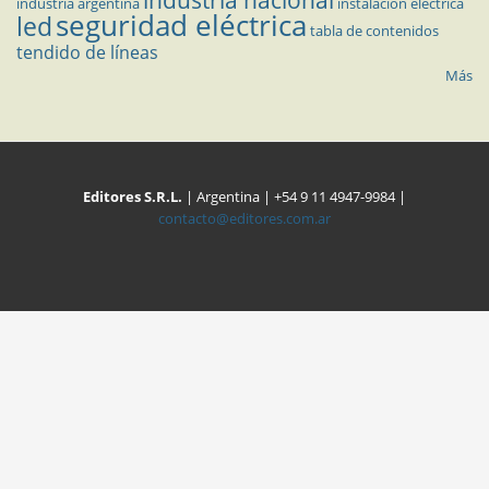
industria argentina
instalación eléctrica
seguridad eléctrica
led
tabla de contenidos
tendido de líneas
Más
Editores S.R.L.
| Argentina | +54 9 11 4947-9984 |
contacto@editores.com.ar