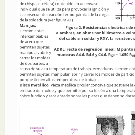
de chispa, etcétera) contenido en un envase
individual que se utiliza para provocar la ignición y
la consecuente reacción termoquímica de la carga
de la soldadura (ver figura A1).
Manijas.
Figura 2. Resistencias eléctricas de
Herramientas
alambres, en ohms por kilómetro a veint
intercambiables
del cable sin soldar y RXY, la resisten
de acero que
permiten sujetar,
ADRL: recta de regresión lineal; M punto 
manipular, abrir y
muestras A4-6, B4-6 y C4-6. R
= 1,050 R
XY
A
cerrar los moldes
de dos partes, a
causa de su alta temperatura de trabajo. Armaduras. Herramien
permiten sujetar, manipular, abrir y cerrar los moldes de partici
porque tienen altas temperatura de trabajo.
Disco metálico.
Pieza metálica circular cóncava que sostiene la 
embudo del molde y que permite (por su fusión a una temperatu
cobre fundido y recalentado sobre las piezas que deben soldarse 