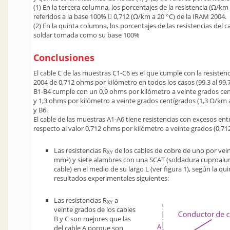
(1) En la tercera columna, los porcentajes de la resistencia (Ω/km 
referidos a la base 100%  0,712 (Ω/km a 20 °C) de la IRAM 2004.
(2) En la quinta columna, los porcentajes de las resistencias del 
soldar tomada como su base 100%
Conclusiones
El cable C de las muestras C1-C6 es el que cumple con la resiste
2004 de 0,712 ohms por kilómetro en todos los casos (99,3 al 99,7
B1-B4 cumple con un 0,9 ohms por kilómetro a veinte grados cen
y 1,3 ohms por kilómetro a veinte grados centígrados (1,3 Ω/km 
y B6.
El cable de las muestras A1-A6 tiene resistencias con excesos entre
respecto al valor 0,712 ohms por kilómetro a veinte grados (0,71
Las resistencias R
de los cables de cobre de uno por vein
XY
mm²) y siete alambres con una SCAT (soldadura cuproalu
cable) en el medio de su largo L (ver figura 1), según la qu
resultados experimentales siguientes:
Las resistencias R
a
XY
veinte grados de los cables
B y C son mejores que las
del cable A porque son