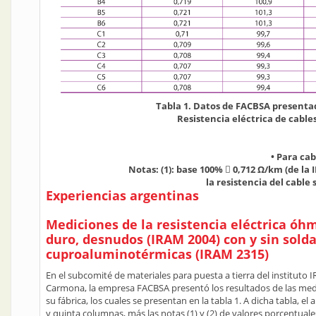
Tabla 1. Datos de FACBSA presentad
Resistencia eléctrica de cables
• Para cab
Notas: (1): base 100%  0,712 Ω/km (de la 
la resistencia del cabl
Experiencias argentinas
Mediciones de la resistencia eléctrica óh
duro, desnudos (IRAM 2004) con y sin sold
cuproaluminotérmicas (IRAM 2315)
En el subcomité de materiales para puesta a tierra del instituto
Carmona, la empresa FACBSA presentó los resultados de las medic
su fábrica, los cuales se presentan en la tabla 1. A dicha tabla, el
y quinta columnas, más las notas (1) y (2) de valores porcentuale