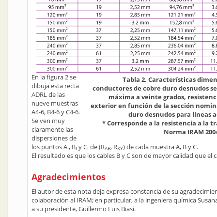
En la figura 2 se
Tabla 2. Características dimen
dibuja esta recta
conductores de cobre duro desnudos se
ADRL de las
máxima a veinte grados, resistenc
nueve muestras
exterior en función de la sección nomin
A4-6, B4-6 y C4-6.
duro desnudos para líneas aé
Se ven muy
* Corresponde a la resistencia a la tr
claramente las
Norma IRAM 2004
dispersiones de
los puntos A
, B
y C
de (R
, R
) de cada muestra A, B y C.
I
I
I
AB
XY
El resultado es que los cables B y C son de mayor calidad que el c
Agradecimientos
El autor de esta nota deja expresa constancia de su agradecimi
colaboración al IRAM; en particular, a la ingeniera química Susana
a su presidente, Guillermo Luis Biasi.