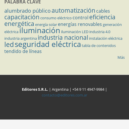
PALABRA CLAVE
automatización
alumbrado público
cables
capacitación
eficiencia
control
consumo eléctrico
energética
energías renovables
energía solar
generación
iluminación
eléctrica
iluminación LED
industria 4.0
industria nacional
industria argentina
instalación eléctrica
seguridad eléctrica
led
tabla de contenidos
tendido de líneas
Más
Editores S.R.L.
| Argentina | +54 9 11 4947-9984 |
contacto@editores.com.ar