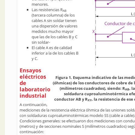
menores.
Las resistencias R
AB
(tercera columna) de los
cables A sin soldar tienen
una dispersión de valores
medidos mucho mayor
que las de los cables B y C
sin soldar-
El cable A es de calidad
inferior a la de los cables B
y C.
Ensayos
eléctricos
Figura 1. Esquema indicativo de las medic
de
(óhmicas) de los conductores de cobre de l
laboratorio
(milímetros cuadrados), siendo: R
, l
AB
soldadura cuproaluminotérmica efe
industrial
conductor AB y R
, la resistencia de es
XY
A continuación,
mediciones de la resistencia eléctrica óhmica de las uniones sold
con soldaduras cuproaluminotérmicas modelo SS (cable a cable)
Condiciones generales: se efectuaron dos mediciones con condu
(metros) y de secciones nominales S (milímetros cuadrados) según
continuación: