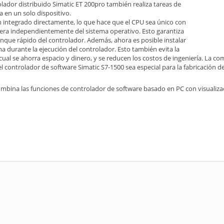
lador distribuido Simatic ET 200pro también realiza tareas de
 en un solo dispositivo.
n integrado directamente, lo que hace que el CPU sea único con
pera independientemente del sistema operativo. Esto garantiza
rranque rápido del controlador. Además, ahora es posible instalar
ma durante la ejecución del controlador. Esto también evita la
ual se ahorra espacio y dinero, y se reducen los costos de ingeniería. La c
l controlador de software Simatic S7-1500 sea especial para la fabricación d
bina las funciones de controlador de software basado en PC con visualizac