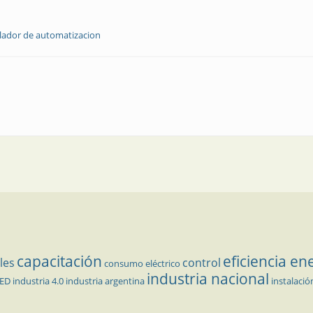
lador de automatizacion
capacitación
eficiencia en
les
control
consumo eléctrico
industria nacional
LED
industria 4.0
industria argentina
instalació