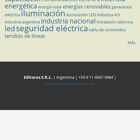
energética
energías renovables
energía solar
generación
iluminación
eléctrica
iluminación LED
industria 4.0
industria nacional
industria argentina
instalación eléctrica
seguridad eléctrica
led
tabla de contenidos
tendido de líneas
Más
Editores S.R.L.
| Argentina | +54 9 11 4947-9984 |
contacto@editores.com.ar