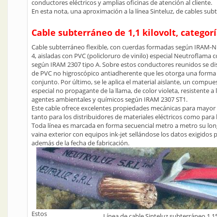
conductores eléctricos y amplias oficinas de atención al cliente.
En esta nota, una aproximación a la línea Sinteluz, de cables sub
Cable subterráneo de 1,1 kilovolt, categorí
Cable subterráneo flexible, con cuerdas formadas según IRAM-N
4, aisladas con PVC (policloruro de vinilo) especial Neutroflama 
según IRAM 2307 tipo A. Sobre estos conductores reunidos se d
de PVC no higroscópico antiadherente que les otorga una forma c
conjunto. Por último, se le aplica el material aislante, un compu
especial no propagante de la llama, de color violeta, resistente a 
agentes ambientales y químicos según IRAM 2307 ST1.
Este cable ofrece excelentes propiedades mecánicas para mayo
tanto para los distribuidores de materiales eléctricos como para 
Toda línea es marcada en forma secuencial metro a metro su lon
vaina exterior con equipos ink-jet sellándose los datos exigidos 
además de la fecha de fabricación.
Estos
Línea de cable Sinteluz subterráneo 1,15