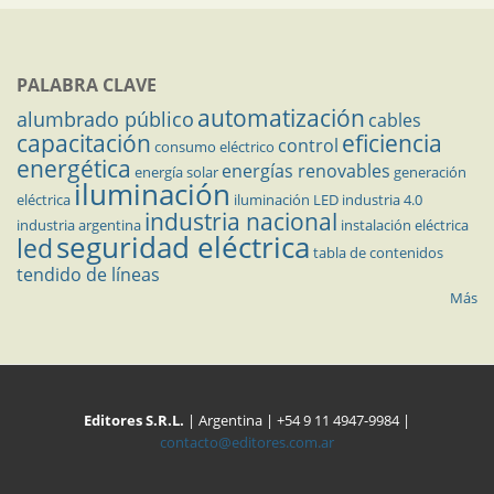
PALABRA CLAVE
automatización
alumbrado público
cables
capacitación
eficiencia
control
consumo eléctrico
energética
energías renovables
energía solar
generación
iluminación
eléctrica
iluminación LED
industria 4.0
industria nacional
industria argentina
instalación eléctrica
seguridad eléctrica
led
tabla de contenidos
tendido de líneas
Más
Editores S.R.L.
| Argentina | +54 9 11 4947-9984 |
contacto@editores.com.ar