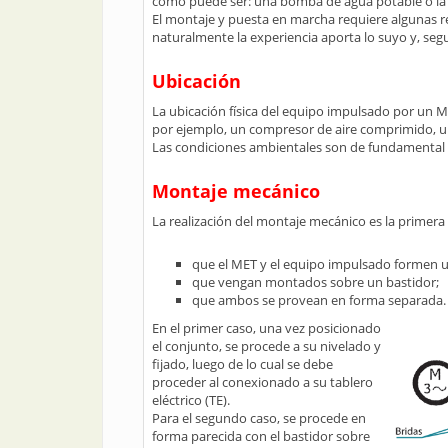
como puede ser: una bomba de agua potable o la e
El montaje y puesta en marcha requiere algunas r
naturalmente la experiencia aporta lo suyo y, se
Ubicación
La ubicación física del equipo impulsado por un M
por ejemplo, un compresor de aire comprimido, u
Las condiciones ambientales son de fundamental i
Montaje mecánico
La realización del montaje mecánico es la primer
que el MET y el equipo impulsado formen u
que vengan montados sobre un bastidor;
que ambos se provean en forma separada.
En el primer caso, una vez posicionado
el conjunto, se procede a su nivelado y
fijado, luego de lo cual se debe
proceder al conexionado a su tablero
eléctrico (TE).
Para el segundo caso, se procede en
forma parecida con el bastidor sobre