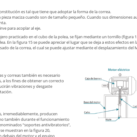
constitución es tal que tiene que adoptar la forma de la correa.
a pieza maciza cuando son de tamaño pequeño. Cuando sus dimensiones au
nta.
irve para acoplar al eje.
ero practicado en el cubo de la polea, se fijan mediante un tornillo (figura 1
ea. En la figura 15 se puede apreciar el lugar que se deja a estos efectos en l
ado de la correa, el cual se puede ajustar mediante el desplazamiento del M
as y correas también es necesario
s, a los fines de obtener un correcto
ducirán vibraciones y desgaste
tación.
os, irremediablemente, producen
ino también durante el funcionamiento
 denominados “soportes antivibratorios”,
se muestran en la figura 20,
n debajo del motor y el equipo