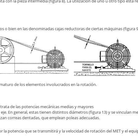
ta con la pieza intermedia (figura 8). La utilización de uno u otro tipo está r
s o bien en las denominadas cajas reductoras de ciertas máquinas (figura 9
ematuro de los elementos involucrados en la rotación.
 trata de las potencias mecánicas medias y mayores
 eje. En general, estas tienen distintos diámetros (figura 13) y se vinculan m
tilizan correas dentadas, que emplean poleas adecuadas.
 la potencia que se transmitirá y la velocidad de rotación del MET y el equ