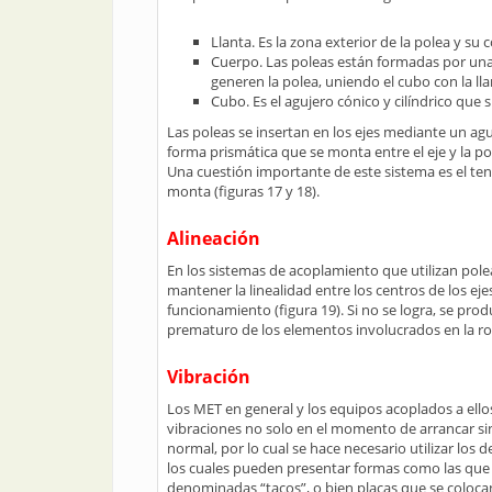
Llanta. Es la zona exterior de la polea y su 
Cuerpo. Las poleas están formadas por un
generen la polea, uniendo el cubo con la lla
Cubo. Es el agujero cónico y cilíndrico que s
Las poleas se insertan en los ejes mediante un aguj
forma prismática que se monta entre el eje y la pol
Una cuestión importante de este sistema es el tens
monta (figuras 17 y 18).
Alineación
En los sistemas de acoplamiento que utilizan pole
mantener la linealidad entre los centros de los eje
funcionamiento (figura 19). Si no se logra, se pro
prematuro de los elementos involucrados en la ro
Vibración
Los MET en general y los equipos acoplados a ell
vibraciones no solo en el momento de arrancar s
normal, por lo cual se hace necesario utilizar los
los cuales pueden presentar formas como las que 
denominadas “tacos”, o bien placas que se coloca