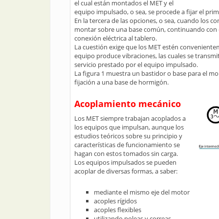
el cual están montados el MET y el
equipo impulsado, o sea, se procede a fijar el prim
En la tercera de las opciones, o sea, cuando los
montar sobre una base común, continuando con el
conexión eléctrica al tablero.
La cuestión exige que los MET estén convenientem
equipo produce vibraciones, las cuales se transmite
servicio prestado por el equipo impulsado.
La figura 1 muestra un bastidor o base para el mont
fijación a una base de hormigón.
Acoplamiento mecánico
Los MET siempre trabajan acoplados a
los equipos que impulsan, aunque los
estudios teóricos sobre su principio y
características de funcionamiento se
hagan con estos tomados sin carga.
Los equipos impulsados se pueden
acoplar de diversas formas, a saber:
mediante el mismo eje del motor
acoples rígidos
acoples flexibles
utilizando poleas y correas