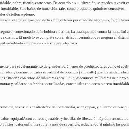
xidable, cobre, titanio, entre otros. De acuerdo a su utilización, se pueden revestir c
ro inoxidable. Para baños de inmersión, tales como productos químicos corrosivos,
ales de teflón o plomo.
 nicron, el cual está aislado de la vaina exterior por óxido de magnesio, lo que favo
asegura el conexionado de la bobina eléctrica. La estanqueidad contra la humedad 
os extremos. El modelo se completa con el aislador cerámico, que asegura el aislam
a cual va soldado el borne de conexionado eléctrico.
ialmente para el calentamiento de grandes volúmenes de producto, tales como el acei
rminados y con menor carga superficial de potencia (kilowatts) que los modelos habi
ias estándar, con tubos de diámetros entre 9,52 y diecinueve milímetros de hierro o
 montar y soldar sobre bridas normalizadas, construidas con acero o acero inoxidabl
mosafe, se envuelven alrededor del contenedor, se engrapan, y el termostato se pu
 calor; equipadA con correas ajustables y hebillas de liberación rápida; termostatos
voltios; calor uniforme sobre la área de superficie, reduciendo al mínimo las posi