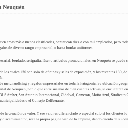
en Neuquén
r en áreas más o menos clasificadas, contar con diez o con mil empleados, pero to
galos de diverso rango empresarial, o hasta bordar uniformes.
esarial, bordado, serigrafía, láser o artículos promocionales, en Neuquén se puede 
e los cuales 150 son solo de oficinas y salas de exposición, y los restantes 130, de
ía.
 de merchandising y regalos empresariales en toda la Patagonia. Su ubicación geogr
pital de Neuquén, por lo que entre sus más de cien cuentas activas, se encuentra
DLS Archer, San Antonio Internacional, Oldelval, Cameron, Moño Azul, Sindicato C
 municipalidades o el Consejo Deliberante.
 la creación de valor. Y ese valor es diferenciado o especial solo si los clientes l
 y discernimiento”, reza la propia página web de la empresa, dando cuenta de su c