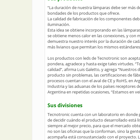
“La duración de nuestra lámparas debe ser más de 
bondades de los productos que ofrece.
La calidad de fabricación de los componentes debe
iluminación.
Esta idea se obtiene incorporando en las lámparas 
se obtiene menos calor en las conexiones, y con me
demuestra nuestro interés por la duración de cada
más livianos que permitan los mismos estándares d
Los productos con leds de Tecnotronic son aceptad
pondera, agradece y hasta exige tales virtudes. “
calidad”, afirma Luis Galetto, y agrega “Nuestros
producto sin problemas, las certificaciones de fáb
procesos cuentan con el aval de CE y RoHS, en Arge
Industria y las aduanas de los países receptores 
Argentina en repetidas ocasiones, “Estamos en vei
Sus divisiones
Tecnotronic cuenta con un laboratorio en donde p
de decidir cuándo el producto desarrollado está l
siempre al mejor precio, para que el mercado obt
no son las oficinas que la conforman, sino la gent
acompaña está consustanciado con el proyecto. Lo