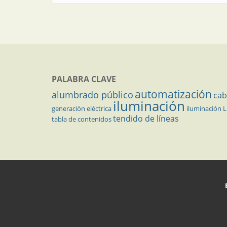
PALABRA CLAVE
automatización
alumbrado público
cab
iluminación
generación eléctrica
iluminación 
tendido de líneas
tabla de contenidos