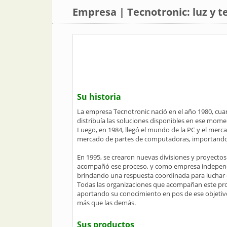
Empresa | Tecnotronic: luz y 
Su historia
La empresa Tecnotronic nació en el año 1980, cuand
distribuía las soluciones disponibles en ese mome
Luego, en 1984, llegó el mundo de la PC y el merc
mercado de partes de computadoras, importando p
En 1995, se crearon nuevas divisiones y proyectos
acompañó ese proceso, y como empresa independien
brindando una respuesta coordinada para luchar c
Todas las organizaciones que acompañan este proc
aportando su conocimiento en pos de ese objeti
más que las demás.
Sus productos