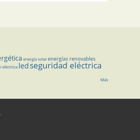
ergética
energías renovables
energía solar
seguridad eléctrica
led
n eléctrica
Más
r