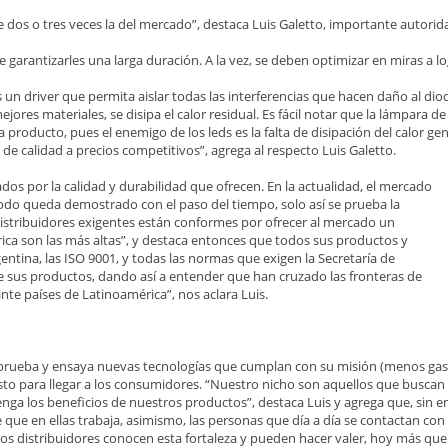
dos o tres veces la del mercado”, destaca Luis Galetto, importante autorida
 garantizarles una larga duración. A la vez, se deben optimizar en miras a 
un driver que permita aislar todas las interferencias que hacen daño al diodo
jores materiales, se disipa el calor residual. Es fácil notar que la lámpara d
 producto, pues el enemigo de los leds es la falta de disipación del calor 
e calidad a precios competitivos”, agrega al respecto Luis Galetto.
os por la calidad y durabilidad que ofrecen. En la actualidad, el mercado
Todo queda demostrado con el paso del tiempo, solo así se prueba la
 distribuidores exigentes están conformes por ofrecer al mercado un
rica son las más altas”, y destaca entonces que todos sus productos y
ntina, las ISO 9001, y todas las normas que exigen la Secretaría de
de sus productos, dando así a entender que han cruzado las fronteras de
nte países de Latinoamérica”, nos aclara Luis.
rueba y ensaya nuevas tecnologías que cumplan con su misión (menos gasto,
isto para llegar a los consumidores. “Nuestro nicho son aquellos que busca
enga los beneficios de nuestros productos”, destaca Luis y agrega que, sin 
e que en ellas trabaja, asimismo, las personas que día a día se contactan co
s distribuidores conocen esta fortaleza y pueden hacer valer, hoy más que 