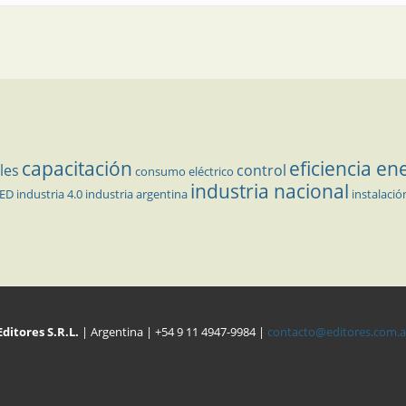
capacitación
eficiencia en
les
control
consumo eléctrico
industria nacional
LED
industria 4.0
industria argentina
instalació
Editores S.R.L.
| Argentina | +54 9 11 4947-9984 |
contacto@editores.com.a