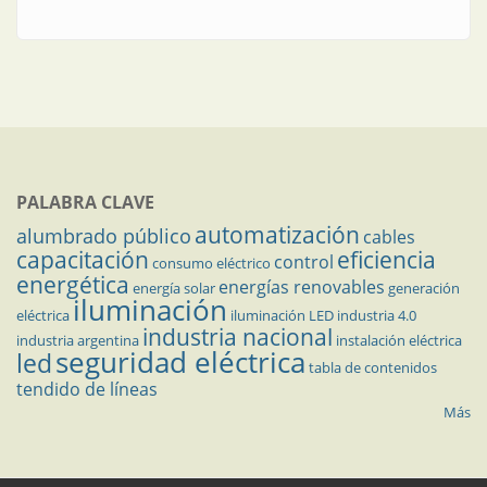
PALABRA CLAVE
automatización
alumbrado público
cables
capacitación
eficiencia
control
consumo eléctrico
energética
energías renovables
energía solar
generación
iluminación
eléctrica
iluminación LED
industria 4.0
industria nacional
industria argentina
instalación eléctrica
seguridad eléctrica
led
tabla de contenidos
tendido de líneas
Más