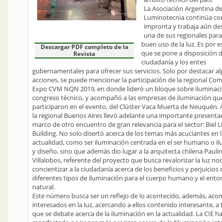
La Asociación Argentina d
Luminotecnia continúa co
impronta y trabaja aún de
una de sus regionales para 
buen uso de la luz. Es por 
Descargar PDF completo de la
que se pone a disposición d
Revista
ciudadanía y los entes
gubernamentales para ofrecer sus servicios. Solo por destacar a
acciones, se puede mencionar la participación de la regional C
Expo CVM NQN 2019, en donde lideró un bloque sobre iluminaci
congreso técnico, y acompañó a las empresas de iluminación qu
participaron en el evento, del Clúster Vaca Muerta de Neuquén.
la regional Buenos Aires llevó adelante una importante presentac
marco de otro encuentro de gran relevancia para el sector: Biel L
Building. No solo disertó acerca de los temas más acuciantes en 
actualidad, como ser iluminación centrada en el ser humano o i
y diseño, sino que además dio lugar a la arquitecta chilena Pauli
Villalobos, referente del proyecto que busca revalorizar la luz no
concientizar a la ciudadanía acerca de los beneficios y perjuicios 
diferentes tipos de iluminación para el cuerpo humano y el ento
natural.
Este número busca ser un reflejo de lo acontecido, además, aco
interesados en la luz, acercando a ellos contenido interesante, a
que se debate acerca de la iluminación en la actualidad. La CIE h