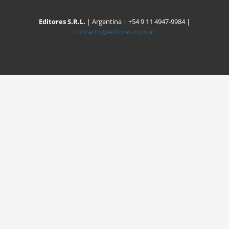
Editores S.R.L.
| Argentina | +54 9 11 4947-9984 |
contacto@editores.com.ar