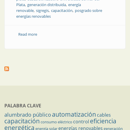
Plata
generación distribuida
energía
renovable
sigregis
capacitación
posgrado sobre
energías renovables
Read more
about La generación distribuida de energía renovable
y la calidad de la energía eléctrica
PALABRA CLAVE
automatización
alumbrado público
cables
capacitación
eficiencia
control
consumo eléctrico
energética
energías renovables
energía solar
generación