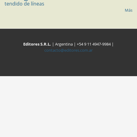
tendido de líneas
Más
Editores S.R.L.
| Argentina | +54 9 11 4947-9984 |
contacto@editores.com.ar