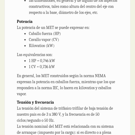
las dimensiones, en general y de alguno de los aspectos
constructivos, tales como altura del centro del eje con
respecto a la base, diámetro de los ejes, etc.
Potencia
La potencia de un MET se puede expresar en:
Caballo fuerza (HP)
Cavallo vapor (CV)
Kilovatios (kW)
Las equivalencias son:
1 HP = 0,746 kW
1 CV = 0,736 kW
En general, los MET construidos según la norma NEMA
expresan la potencia en caballos fuerza, mientras que los que
responden a la norma IEC, lo hacen en kilovatios y caballos
vapor.
Tensión y frecuencia
La tensión del sistema de trifásico trifilar de baja tensión de
nuestro país es de 3 x 380 V, y la frecuencia es de 50
ciclos/segundo o 50 Hz.
La tensión nominal del MET está relacionada con su sistema
de arranque (impuesto por la carga): si es directo o a plena