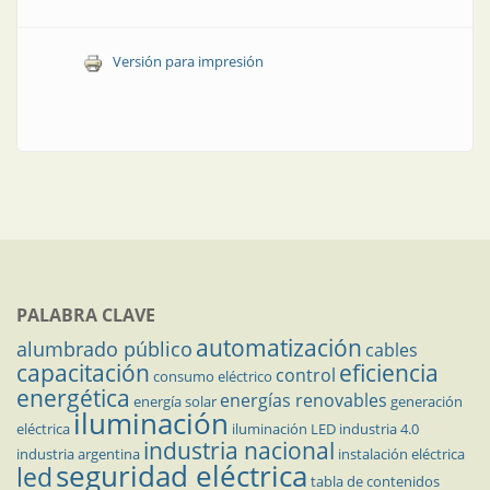
Versión para impresión
PALABRA CLAVE
automatización
alumbrado público
cables
capacitación
eficiencia
control
consumo eléctrico
energética
energías renovables
energía solar
generación
iluminación
eléctrica
iluminación LED
industria 4.0
industria nacional
industria argentina
instalación eléctrica
seguridad eléctrica
led
tabla de contenidos