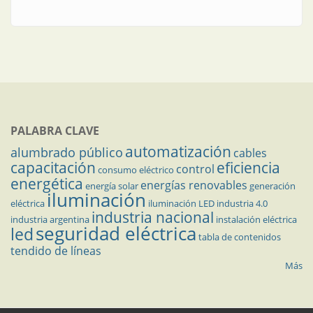
PALABRA CLAVE
automatización
alumbrado público
cables
capacitación
eficiencia
control
consumo eléctrico
energética
energías renovables
energía solar
generación
iluminación
eléctrica
iluminación LED
industria 4.0
industria nacional
industria argentina
instalación eléctrica
seguridad eléctrica
led
tabla de contenidos
tendido de líneas
Más