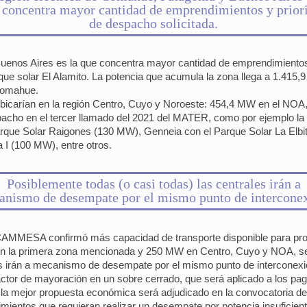
 concentra mayor cantidad de emprendimientos y prior
de despacho solicitada.
uenos Aires es la que concentra mayor cantidad de emprendimientos y
que solar El Alamito. La potencia que acumula la zona llega a 1.415,9
Comahue.
 ubicarían en la región Centro, Cuyo y Noroeste: 454,4 MW en el NOA
espacho en el tercer llamado del 2021 del MATER, como por ejemplo 
rque Solar Raigones (130 MW), Genneia con el Parque Solar La Elbi
I (100 MW), entre otros.
Posiblemente todas (o casi todas) las centrales irán a
anismo de desempate por el mismo punto de interconex
 CAMMESA confirmó más capacidad de transporte disponible para pro
en la primera zona mencionada y 250 MW en Centro, Cuyo y NOA, segú
s irán a mecanismo de desempate por el mismo punto de interconexión,
 factor de mayoración en un sobre cerrado, que será aplicado a los p
e la mejor propuesta económica será adjudicado en la convocatoria 
ntos que requieran realizar un desempate por potencia insuficiente