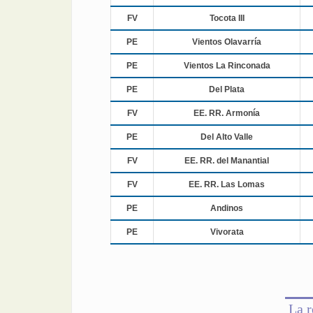
FV
Tocota III
PE
Vientos Olavarría
PE
Vientos La Rinconada
PE
Del Plata
FV
EE. RR. Armonía
PE
Del Alto Valle
FV
EE. RR. del Manantial
FV
EE. RR. Las Lomas
PE
Andinos
PE
Vivorata
La r