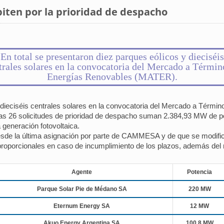
ten por la prioridad de despacho
En total se presentaron diez parques eólicos y dieciséis
trales solares en la convocatoria del Mercado a Términ
Energías Renovables (MATER).
y dieciséis centrales solares en la convocatoria del Mercado a Tér
 Las 26 solicitudes de prioridad de despacho suman 2.384,93 MW de po
a generación fotovoltaica.
esde la última asignación por parte de CAMMESA y de que se modific
proporcionales en caso de incumplimiento de los plazos, además del r
Agente
Potencia
Parque Solar Pie de Médano SA
220 MW
Eternum Energy SA
12 MW
Akuo Energy Argentina SA
100,8 MW