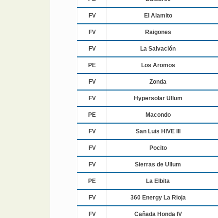
FV
El Alamito
FV
Raigones
FV
La Salvación
PE
Los Aromos
FV
Zonda
FV
Hypersolar Ullum
PE
Macondo
FV
San Luis HIVE III
FV
Pocito
FV
Sierras de Ullum
PE
La Elbita
FV
360 Energy La Rioja
FV
Cañada Honda IV