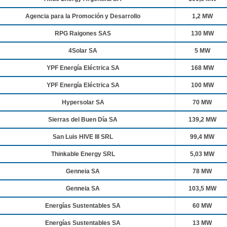
Agencia para la Promoción y Desarrollo
1,2 MW
RPG Raigones SAS
130 MW
4Solar SA
5 MW
YPF Energía Eléctrica SA
168 MW
YPF Energía Eléctrica SA
100 MW
Hypersolar SA
70 MW
Sierras del Buen Día SA
139,2 MW
San Luis HIVE III SRL
99,4 MW
Thinkable Energy SRL
5,03 MW
Genneia SA
78 MW
Genneia SA
103,5 MW
Energías Sustentables SA
60 MW
Energías Sustentables SA
13 MW