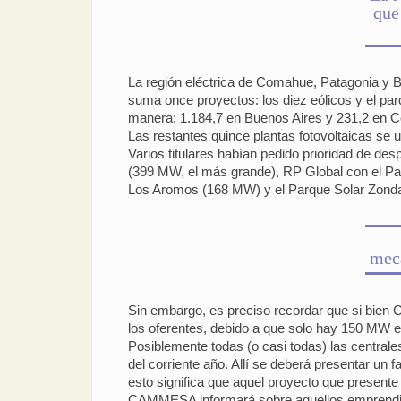
que
La región eléctrica de Comahue, Patagonia y B
suma once proyectos: los diez eólicos y el par
manera: 1.184,7 en Buenos Aires y 231,2 en 
Las restantes quince plantas fotovoltaicas se
Varios titulares habían pedido prioridad de d
(399 MW, el más grande), RP Global con el Pa
Los Aromos (168 MW) y el Parque Solar Zonda 
mec
Sin embargo, es preciso recordar que si bien
los oferentes, debido a que solo hay 150 MW 
Posiblemente todas (o casi todas) las centrale
del corriente año. Allí se deberá presentar un
esto significa que aquel proyecto que present
CAMMESA informará sobre aquellos emprendimie