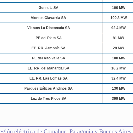
Genneia SA
100 MW
Vientos Olavarría SA
100,8 MW
Vientos La Rinconada SA
92,4 MW
PE del Plata SA
81 MW
EE. RR. Armonía SA
28 MW
PE del Alto Valle SA
100 MW
EE. RR. del Manantial SA
16,2 MW
EE. RR. Las Lomas SA
32,4 MW
Parques Eólicos Andinos SA
130 MW
Luz de Tres Picos SA
399 MW
egión eléctrica de Comahue, Patagonia y Buenos Aires 