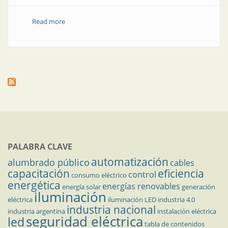
Read more
about MATER: más de 2.300 MW compiten por la
prioridad de despacho
PALABRA CLAVE
automatización
alumbrado público
cables
capacitación
eficiencia
control
consumo eléctrico
energética
energías renovables
energía solar
generación
iluminación
eléctrica
iluminación LED
industria 4.0
industria nacional
industria argentina
instalación eléctrica
seguridad eléctrica
led
tabla de contenidos