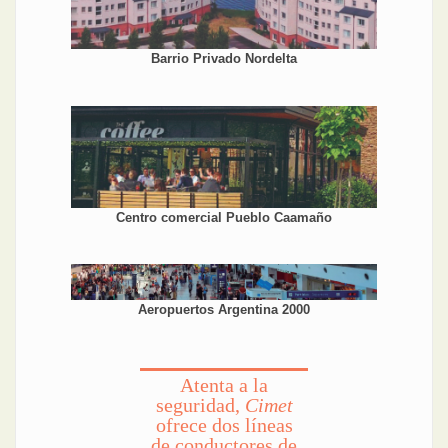
Barrio Privado Nordelta
Centro comercial Pueblo Caamaño
Aeropuertos Argentina 2000
Atenta a la
seguridad,
Cimet
ofrece dos líneas
de conductores de