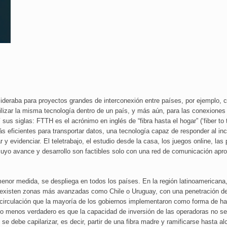
ideraba para proyectos grandes de interconexión entre países, por ejemplo, 
tilizar la misma tecnología dentro de un país, y más aún, para las conexiones
 sus siglas: FTTH es el acrónimo en inglés de “fibra hasta el hogar” (‘fiber to
eficientes para transportar datos, una tecnología capaz de responder al i
 evidenciar. El teletrabajo, el estudio desde la casa, los juegos online, la
cuyo avance y desarrollo son factibles solo con una red de comunicación apro
or medida, se despliega en todos los países. En la región latinoamericana,
e existen zonas más avanzadas como Chile o Uruguay, con una penetración d
la circulación que la mayoría de los gobiernos implementaron como forma de h
 no menos verdadero es que la capacidad de inversión de las operadoras no s
, se debe capilarizar, es decir, partir de una fibra madre y ramificarse hasta a