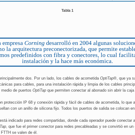
Tabla 1
a empresa
Corning
desarrolló en 2004 algunas solucion
o la arquitectura preconectorizada, que permite establ
mos predefinidos con fibra y conectores, lo cual facilit
instalación y la hace más económica.
principalmente dos. Por un lado, los cables de acometida
OptiTap
®, que ya sa
nicas para cables, para una instalación rápida y limpia de los cables princip
or medio de puertos
OptiTap
que permiten conectar al abonado sin abrir la caj
n protección IP 68 y conexión rápida y fácil de cables de acometida, lo que
ellan con un anillo de silicona fijo. Todos los puertos de salida se colocan e
a, está indicado para redes compartidas, donde cada operador puede conectar a su
iTap
, que fue el primer conector para redes precableadas y se convirtió en un
 FTTH se valen de él.