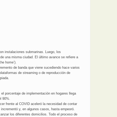
con instalaciones submarinas. Luego, los
 de una misma ciudad. El último avance se refiere a
 the home’).
ncremento de banda que viene sucediendo hace varios
s plataformas de streaming o de reproducción de
piada.
 el porcentaje de implementación en hogares llega
el 90%.
acer frente al COVID aceleró la necesidad de contar
e incrementó y, en algunos casos, hasta empeoró.
lcanzar los diferentes domicilios. Todo el proceso de