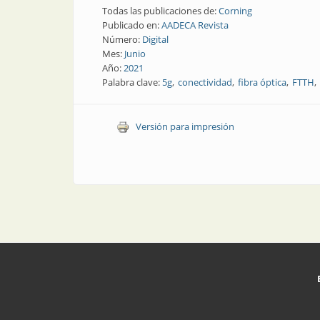
Todas las publicaciones de:
Corning
Publicado en:
AADECA Revista
Número:
Digital
Mes:
Junio
Año:
2021
Palabra clave:
5g
conectividad
fibra óptica
FTTH
Versión para impresión