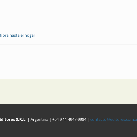
fibra hasta el hogar
Editores S.R.L.
| Argentina | +54 9 11 4947-9984 |
contacto@editores.com.a