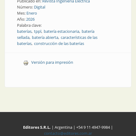
Publicado en:
Revista Ingeniería Eléctrica
Número:
Digital
Mes:
Enero
Año:
2026
Palabra clave:
baterías
tppl
batería estacionaria
batería
sellada
batería abierta
características de las
baterías
construcción de las baterías
Versión para impresión
Editores S.R.L.
| Argentina | +54 9 11 4947-9984 |
contacto@editores.com.ar