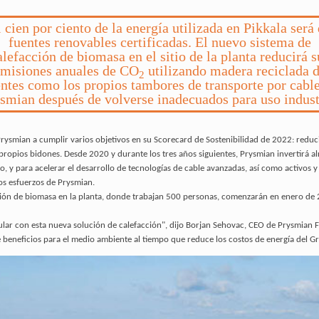
 cien por ciento de la energía utilizada en Pikkala será
fuentes renovables certificadas. El nuevo sistema de
alefacción de biomasa en el sitio de la planta reducirá s
misiones anuales de CO
utilizando madera reciclada 
2
ntes como los propios tambores de transporte por cabl
smian después de volverse inadecuados para uso indust
rysmian a cumplir varios objetivos en su Scorecard de Sostenibilidad de 2022: reduci
us propios bidones. Desde 2020 y durante los tres años siguientes, Prysmian invertirá
o, y para acelerar el desarrollo de tecnologías de cable avanzadas, así como activos y
los esfuerzos de Prysmian.
facción de biomasa en la planta, donde trabajan 500 personas, comenzarán en enero d
ar con esta nueva solución de calefacción", dijo Borjan Sehovac, CEO de Prysmian Fin
e beneficios para el medio ambiente al tiempo que reduce los costos de energía del G