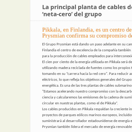
La principal planta de cables 
‘neta-cero’ del grupo
Pikkala, en Finlandia, es un centro d
Prysmian confirma su compromiso de
El Grupo Prysmian está dando un paso adelante en su cami
Finlandia el centro de excelencia de la compañía también 
para la producción de cables empleados para interconexi
El cien por ciento de la energía utilizada en Pikkala será 
utilizando madera reciclada de fuentes como los propios 
tomando en su “carrera hacia la red cero". Para reducir 
eléctricos, lo que refleja los objetivos generales del Gru
energética. Es una de las tres plantas de cables submari
"Estamos acelerando nuestro compromiso con la descarboni
ciencia y calcularemos las emisiones de la cadena de sum
circular en nuestras plantas, como el de Pikkala”.
Los cables producidos en Pikkala respaldan la creciente i
proyectos de parques eólicos marinos europeos, incluido
suministrará al desarrollador estadounidense de energía 
Prysmian también lidera el mercado de energía renovable e