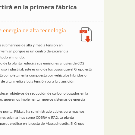
tirá en la primera fábrica
e energía de alta tecnología
s submarinos de alta y media tensión en
 Prysmian porque es un centro de excelencia
n todo el mundo.
itio de la planta reducirá sus emisiones anuales de CO2
so industrial; este es uno de los pasos que el Grupo está
 está completamente compuesta por vehículos híbridos o
de alta, media y baja tensión para la transición
blecer objetivos de reducción de carbono basados en la
anto, queremos implementar nuevos sistemas de energía
 de punta. Pikkala ha suministrado cables para muchos
iones submarinas como COBRA e IFA2. La planta
parque eólico en la costa de Massachusetts. El Grupo