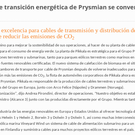
de transición energética de Prysmian se conver
e excelencia para cables de transmisión y distribución d
 reducir las emisiones de CO
2
no para mejorar la sostenibilidad de sus operaciones, al hacer de su planta de cable
para el consumo de energía verde. La planta de Pikkala es estratégica para el Grupo
ones terrestres y submarinas, tanto para parques eólicos terrestres como marinos e
de fuentes renovables certificadas. El nuevo sistema de calefacción de biomasa en el s
tambores de transporte por cable de Prysmian después de volverse inadecuados para u
aún más las emisiones de CO
, la flota de automóviles corporativos de Pikkala ahora
2
po Prysmian. Pikkala es responsable de la producción de cables terrestres y submarinos 
nos del Grupo en Europa, junto con Arco Felice (Nápoles) y Drammen (Noruega).
zación", dijo Andrea Pirondini, director de operaciones. “Nuestro objetivo es esta
inistro (Alcance 3) junto con las producidas directamente por el Grupo. Mientras t
ndustria de las energías renovables en Europa y Estados Unidos al ofrecer tecnología
s Helwin 1 y Helwin 2, Borwin 3 y Dolwin 3 y Dolwin 5, así como muchas interconex
eólica marina Vineyard Wind un sistema de cable de alimentación submarino para un 
n Finlandia y suministra cables para muchos proyectos eólicos terrestres en el país.