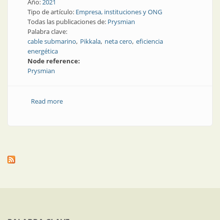
Año:
2021
Tipo de artículo:
Empresa, instituciones y ONG
Todas las publicaciones de:
Prysmian
Palabra clave:
cable submarino
Pikkala
neta cero
eficiencia
energética
Node reference:
Prysmian
Read more
about La principal planta de cables de transición
energética de Prysmian se convertirá en la primera
fábrica ‘neta-cero’ del grupo