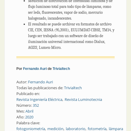
Medición de distribución de intensidad luminosa y de
flujo luminoso total para todo tipo de lámparas, como
ser leds, fluorescentes, vapor de sodio, mercurio
halogenado, incandescentes.
El resultado se puede archivar en formatos de archivo
CIE, CEN, IESNA (95,2001), EULUMDAT-CIBSE, TM14, y
luego ser trabajado con un software de diseño de
iluminación universal internacional como Dialux,
AGI32, Lumen-Micro.
Por
Fernando Auri
de
Trivialtech
Autor:
Fernando Auri
Todas las publicaciones de:
Trivialtech
Publicado en:
Revista Ingeniería Eléctrica
Revista Luminotecnia
Número:
352
Mes:
Abril
Año:
2020
Palabra clave:
fotogoniometría
medición
laboratorio
fotometría
lámpara