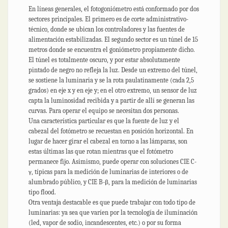
En líneas generales, el fotogoniómetro está conformado por dos
sectores principales. El primero es de corte administrativo-
técnico, donde se ubican los controladores y las fuentes de
alimentación estabilizadas. El segundo sector es un túnel de 15
metros donde se encuentra el goniómetro propiamente dicho.
El túnel es totalmente oscuro, y por estar absolutamente
pintado de negro no refleja la luz. Desde un extremo del túnel,
se sostiene la luminaria y se la rota paulatinamente (cada 2,5
grados) en eje x y en eje y; en el otro extremo, un sensor de luz
capta la luminosidad recibida y a partir de allí se generan las
curvas. Para operar el equipo se necesitan dos personas.
Una característica particular es que la fuente de luz y el
cabezal del fotómetro se recuestan en posición horizontal. En
lugar de hacer girar el cabezal en torno a las lámparas, son
estas últimas las que rotan mientras que el fotómetro
permanece fijo. Asimismo, puede operar con soluciones CIE C-
γ, típicas para la medición de luminarias de interiores o de
alumbrado público, y CIE B-β, para la medición de luminarias
tipo flood.
Otra ventaja destacable es que puede trabajar con todo tipo de
luminarias: ya sea que varíen por la tecnología de iluminación
(led, vapor de sodio, incandescentes, etc.) o por su forma