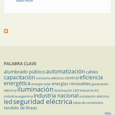
Read more
about Nota técnica | Importancia del paso angular
para la fotogoniometría de luminarias
PALABRA CLAVE
automatización
alumbrado público
cables
capacitación
eficiencia
control
consumo eléctrico
energética
energías renovables
energía solar
generación
iluminación
eléctrica
iluminación LED
industria 4.0
industria nacional
industria argentina
instalación eléctrica
seguridad eléctrica
led
tabla de contenidos
tendido de líneas
Más