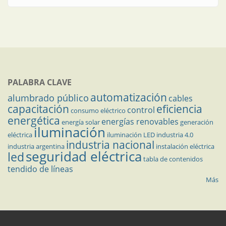
PALABRA CLAVE
automatización
alumbrado público
cables
capacitación
eficiencia
control
consumo eléctrico
energética
energías renovables
energía solar
generación
iluminación
eléctrica
iluminación LED
industria 4.0
industria nacional
industria argentina
instalación eléctrica
seguridad eléctrica
led
tabla de contenidos
tendido de líneas
Más