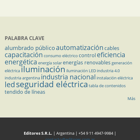
PALABRA CLAVE
automatización
alumbrado público
cables
capacitación
eficiencia
control
consumo eléctrico
energética
energías renovables
energía solar
generación
iluminación
eléctrica
iluminación LED
industria 4.0
industria nacional
industria argentina
instalación eléctrica
seguridad eléctrica
led
tabla de contenidos
tendido de líneas
Más
Editores S.R.L.
| Argentina | +54 9 11 4947-9984 |
contacto@editores.com.ar