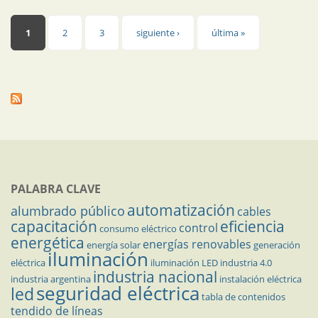
Páginas
1
2
3
siguiente ›
última »
PALABRA CLAVE
automatización
alumbrado público
cables
capacitación
eficiencia
control
consumo eléctrico
energética
energías renovables
energía solar
generación
iluminación
eléctrica
iluminación LED
industria 4.0
industria nacional
industria argentina
instalación eléctrica
seguridad eléctrica
led
tabla de contenidos
tendido de líneas