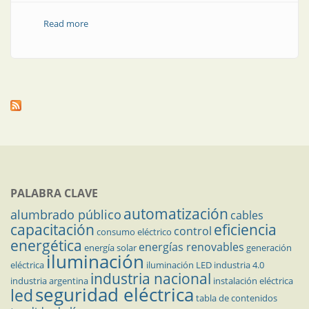
Read more
about Empresa | RBC Sitel fabrica y comercializa RBC
Sitel
PALABRA CLAVE
automatización
alumbrado público
cables
capacitación
eficiencia
control
consumo eléctrico
energética
energías renovables
energía solar
generación
iluminación
eléctrica
iluminación LED
industria 4.0
industria nacional
industria argentina
instalación eléctrica
seguridad eléctrica
led
tabla de contenidos