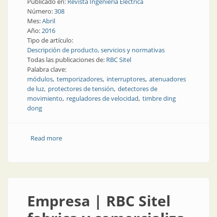
Publicado en:
Revista Ingeniería Eléctrica
Número:
308
Mes:
Abril
Año:
2016
Tipo de artículo:
Descripción de producto, servicios y normativas
Todas las publicaciones de:
RBC Sitel
Palabra clave:
módulos
temporizadores
interruptores
atenuadores
de luz
protectores de tensión
detectores de
movimiento
reguladores de velocidad
timbre ding
dong
Read more
about Producto | Módulos para la automatización,
control y protección
Empresa | RBC Sitel