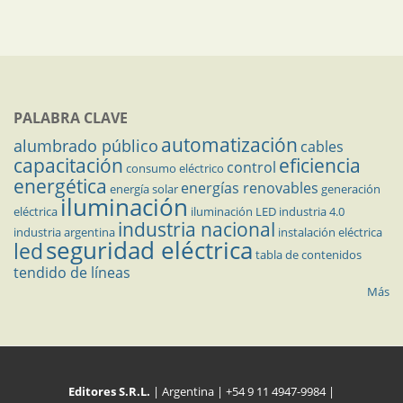
PALABRA CLAVE
automatización
alumbrado público
cables
capacitación
eficiencia
control
consumo eléctrico
energética
energías renovables
energía solar
generación
iluminación
eléctrica
iluminación LED
industria 4.0
industria nacional
industria argentina
instalación eléctrica
seguridad eléctrica
led
tabla de contenidos
tendido de líneas
Más
Editores S.R.L.
| Argentina | +54 9 11 4947-9984 |