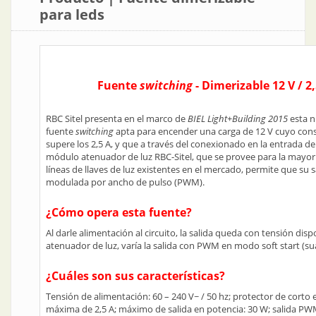
para leds
Fuente
switching
- Dimerizable 12 V / 2,
RBC Sitel presenta en el marco de
BIEL Light+Building 2015
esta 
fuente
switching
apta para encender una carga de 12 V cuyo co
supere los 2,5 A, y que a través del conexionado en la entrada d
módulo atenuador de luz RBC-Sitel, que se provee para la mayorí
líneas de llaves de luz existentes en el mercado, permite que su s
modulada por ancho de pulso (PWM).
¿Cómo opera esta fuente?
Al darle alimentación al circuito, la salida queda con tensión disp
atenuador de luz, varía la salida con PWM en modo soft start (su
¿Cuáles son sus características?
Tensión de alimentación: 60 – 240 V~ / 50 hz; protector de corto 
máxima de 2,5 A; máximo de salida en potencia: 30 W; salida PW