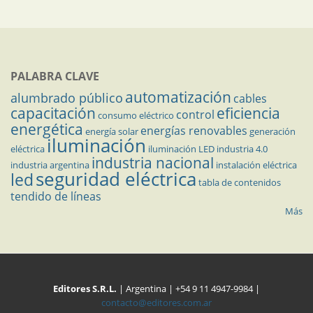
PALABRA CLAVE
automatización
alumbrado público
cables
capacitación
eficiencia
control
consumo eléctrico
energética
energías renovables
energía solar
generación
iluminación
eléctrica
iluminación LED
industria 4.0
industria nacional
industria argentina
instalación eléctrica
seguridad eléctrica
led
tabla de contenidos
tendido de líneas
Más
Editores S.R.L.
| Argentina | +54 9 11 4947-9984 |
contacto@editores.com.ar