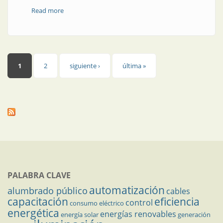
Read more
about Revista AEA | Análisis de las distancias de
aproximación para realización de TcT
Páginas
1
2
siguiente ›
última »
PALABRA CLAVE
automatización
alumbrado público
cables
capacitación
eficiencia
control
consumo eléctrico
energética
energías renovables
energía solar
generación