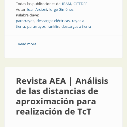
Todas las publicaciones de:
IRAM
CITEDEF
Autor:
Juan Arcioni
Jorge Giménez
Palabra clave:
pararrayos
descargas eléctricas
rayos a
tierra
pararrayos franklin
descargas a tierra
Read more
about Nota técnica | Las puntas agudas y romas de
los pararrayos franklin y su efecto captor de los rayos
a tierra
Revista AEA | Análisis
de las distancias de
aproximación para
realización de TcT