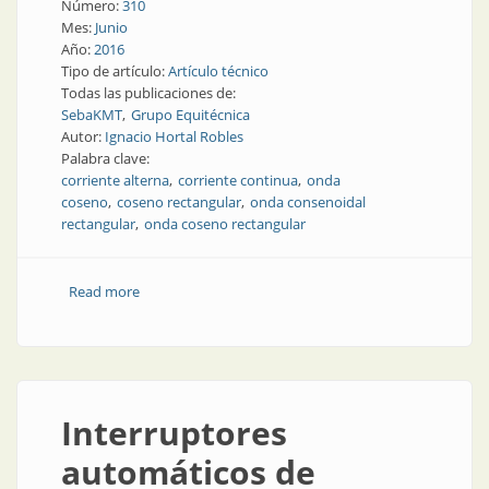
Número:
310
Mes:
Junio
Año:
2016
Tipo de artículo:
Artículo técnico
Todas las publicaciones de:
SebaKMT
Grupo Equitécnica
Autor:
Ignacio Hortal Robles
Palabra clave:
corriente alterna
corriente continua
onda
coseno
coseno rectangular
onda consenoidal
rectangular
onda coseno rectangular
Read more
about Nota técnica | Onda coseno rectangular
Interruptores
automáticos de