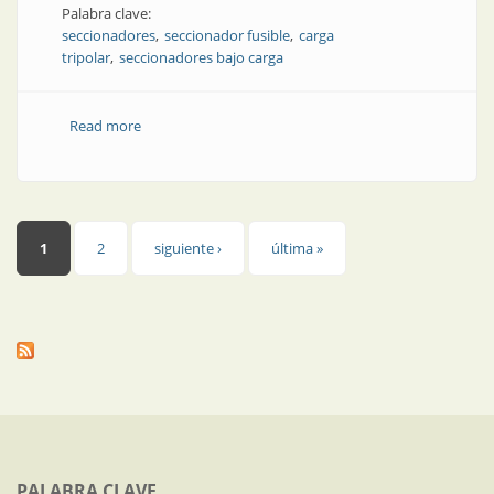
Palabra clave:
seccionadores
seccionador fusible
carga
tripolar
seccionadores bajo carga
Read more
about Producto | Seccionador fusible bajo carga
tripolar
Páginas
1
2
siguiente ›
última »
PALABRA CLAVE