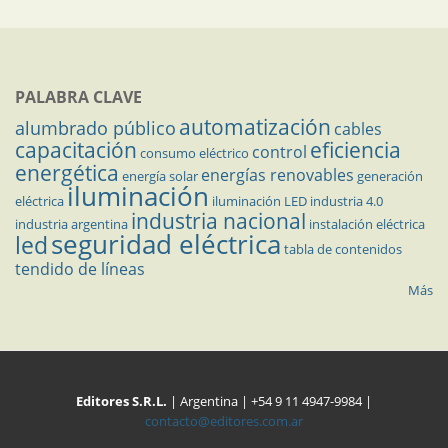
PALABRA CLAVE
automatización
alumbrado público
cables
capacitación
eficiencia
control
consumo eléctrico
energética
energías renovables
energía solar
generación
iluminación
eléctrica
iluminación LED
industria 4.0
industria nacional
industria argentina
instalación eléctrica
seguridad eléctrica
led
tabla de contenidos
tendido de líneas
Más
Editores S.R.L.
| Argentina | +54 9 11 4947-9984 |
contacto@editores.com.ar