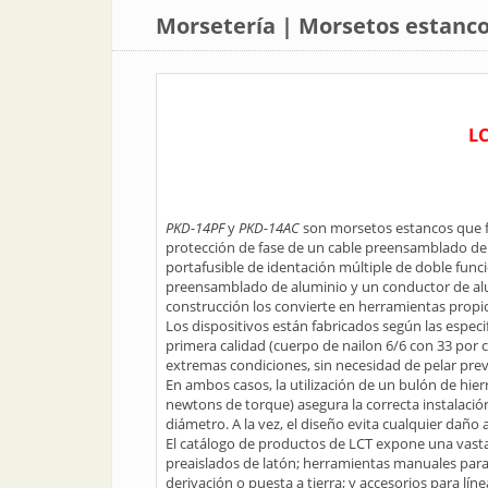
Morsetería | Morsetos estanco
L
PKD-14PF
y
PKD-14AC
son morsetos estancos que fo
protección de fase de un cable preensamblado de
portafusible de identación múltiple de doble funci
preensamblado de aluminio y un conductor de alu
construcción los convierte en herramientas propic
Los dispositivos están fabricados según las espe
primera calidad (cuerpo de nailon 6/6 con 33 por 
extremas condiciones, sin necesidad de pelar pre
En ambos casos, la utilización de un bulón de hie
newtons de torque) asegura la correcta instalación
diámetro. A la vez, el diseño evita cualquier daño 
El catálogo de productos de LCT expone una vasta
preaislados de latón; herramientas manuales para
derivación o puesta a tierra; y accesorios para líne