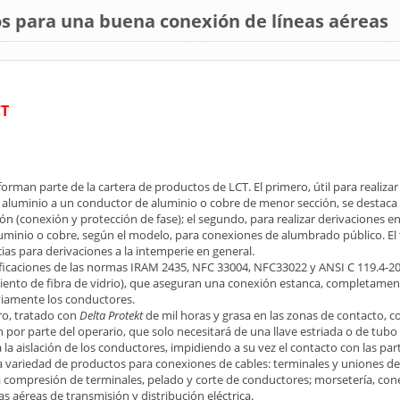
s para una buena conexión de líneas aéreas
CT
rman parte de la cartera de productos de LCT. El primero, útil para realizar
 aluminio a un conductor de aluminio o cobre de menor sección, se destaca
ón (conexión y protección de fase); el segundo, para realizar derivaciones e
minio o cobre, según el modelo, para conexiones de alumbrado público. El
ias para derivaciones a la intemperie en general.
cificaciones de las normas IRAM 2435, NFC 33004, NFC33022 y ANSI C 119.4-20
ciento de fibra de vidrio), que aseguran una conexión estanca, completamen
viamente los conductores.
rro, tratado con
Delta Protekt
de mil horas y grasa en las zonas de contacto, c
 por parte del operario, que solo necesitará de una llave estriada o de tubo
a la aislación de los conductores, impidiendo a su vez el contacto con las pa
 variedad de productos para conexiones de cables: terminales y uniones de
 compresión de terminales, pelado y corte de conductores; morsetería, con
as aéreas de transmisión y distribución eléctrica.