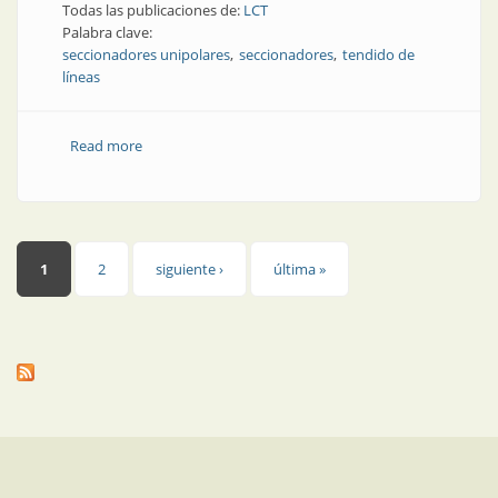
Todas las publicaciones de:
LCT
Palabra clave:
seccionadores unipolares
seccionadores
tendido de
líneas
Read more
about Tendido de líneas | Nuevos seccionadores
unipolares: protección asegurada
Páginas
1
2
siguiente ›
última »