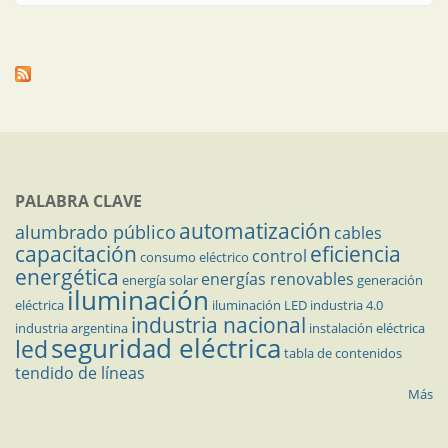
PALABRA CLAVE
automatización
alumbrado público
cables
capacitación
eficiencia
control
consumo eléctrico
energética
energías renovables
energía solar
generación
iluminación
eléctrica
iluminación LED
industria 4.0
industria nacional
industria argentina
instalación eléctrica
seguridad eléctrica
led
tabla de contenidos
tendido de líneas
Más