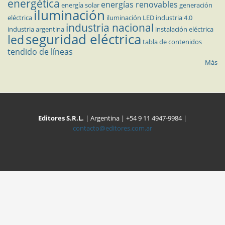
energética
energías renovables
energía solar
generación
iluminación
eléctrica
iluminación LED
industria 4.0
industria nacional
industria argentina
instalación eléctrica
seguridad eléctrica
led
tabla de contenidos
tendido de líneas
Más
Editores S.R.L.
| Argentina | +54 9 11 4947-9984 |
contacto@editores.com.ar